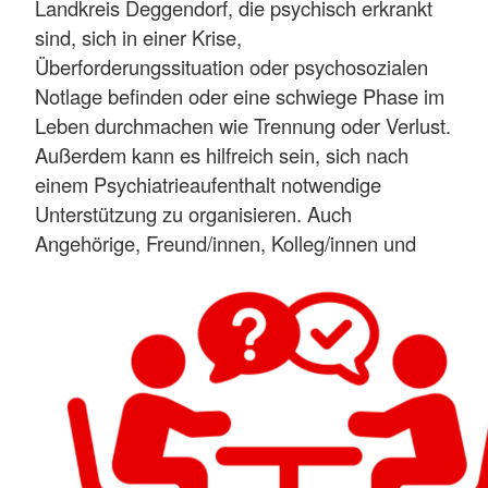
Landkreis Deggendorf, die psychisch erkrankt
sind, sich in einer Krise,
Überforderungssituation oder psychosozialen
Notlage befinden oder eine schwiege Phase im
Leben durchmachen wie Trennung oder Verlust.
Außerdem kann es hilfreich sein, sich nach
einem Psychiatrieaufenthalt notwendige
Unterstützung zu organisieren. Auch
Angehörige, Freund/innen, Kolleg/innen und
Nachbar/innen von psychisch erkrankten
Menschen können sich an uns wenden.
Zudem kann Jede/r, der sich für seine
psychische Gesundheit interessiert und hier
präventiv tätig werden will, kompetente
Informationen und Ratschläge einholen.
Mehr anzeigen