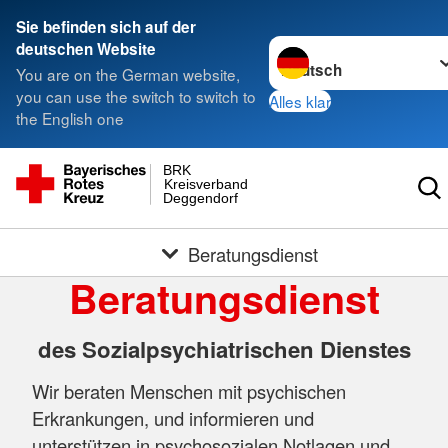
Sie befinden sich auf der
Sprache wechseln zu
deutschen Website
You are on the German website,
you can use the switch to switch to
Alles klar
the English one
BRK
Kreisverband
Deggendorf
Beratungsdienst
Beratungsdienst
des Sozialpsychiatrischen Dienstes
Wir beraten Menschen mit psychischen
Erkrankungen, und informieren und
unterstützen in psychosozialen Notlagen und