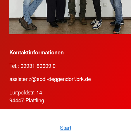
Kontaktinformationen
Tel.: 09931 89609 0
assistenz@spdi-deggendorf.brk.de
Luitpoldstr. 14
94447 Plattling
Start