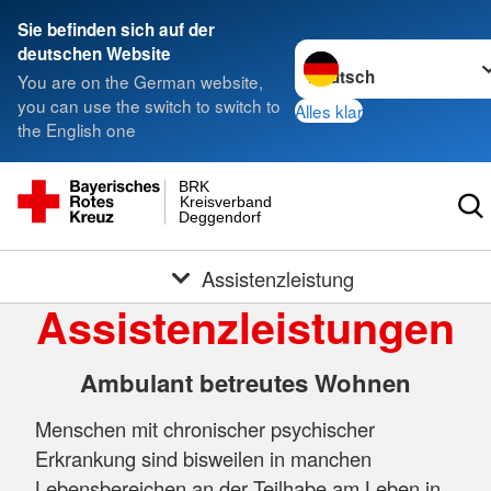
Sie befinden sich auf der
Sprache wechseln zu
deutschen Website
You are on the German website,
you can use the switch to switch to
Alles klar
the English one
BRK
Kreisverband
Deggendorf
Assistenzleistung
Assistenzleistungen
Ambulant betreutes Wohnen
Menschen mit chronischer psychischer
Erkrankung sind bisweilen in manchen
Lebensbereichen an der Teilhabe am Leben in