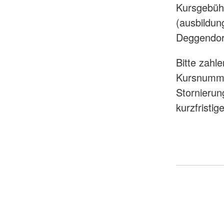
Kursgebüh
(ausbildu
Deggendor
Bitte zahl
Kursnumme
Stornierun
kurzfristi