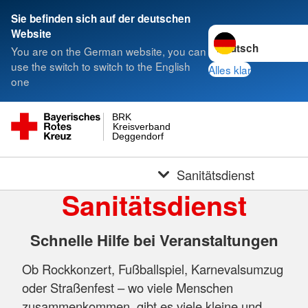
Sie befinden sich auf der deutschen
Sprache wechseln z
Website
You are on the German website, you can
use the switch to switch to the English
Alles klar
one
BRK
Kreisverband
Deggendorf
Sanitätsdienst
Sanitätsdienst
Schnelle Hilfe bei Veranstaltungen
Ob Rockkonzert, Fußballspiel, Karnevalsumzug
oder Straßenfest – wo viele Menschen
zusammenkommen, gibt es viele kleine und