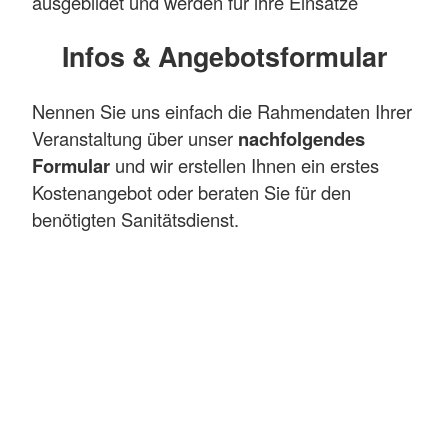
ausgebildet und werden für ihre Einsätze
angemessen ausgerüstet. Durch die
Infos & Angebotsformular
regelmäßigen Einsätze sind die ehrenamtlichen
Sanitäter erfahren und einsatzerprobt. Kommt
es zu einem Massenanfall von Verletzten,
Nennen Sie uns einfach die Rahmendaten Ihrer
beispielsweise nach einer Explosion oder einem
Veranstaltung über unser
nachfolgendes
Zugunglück, unterstützt der Sanitätsdienst den
Formular
und wir erstellen Ihnen ein erstes
Rettungsdienst.
Kostenangebot oder beraten Sie für den
benötigten Sanitätsdienst.
Sie benötigen
zusätzlich eine Absicherung
am oder auf dem Wasser bzw. in steilem
Gelände? Gerne unterstützen wir sie mit
unseren Fachkräften aus den Gemeinschaften
Wasserwacht und Bergwacht.
Mehr anzeigen