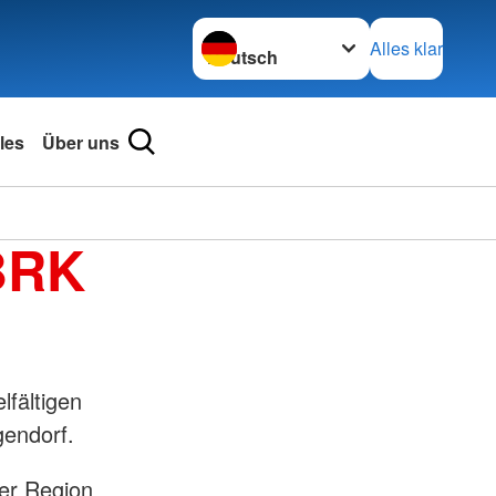
Sprache wechseln zu
Alles klar
les
Über uns
 BRK
lfältigen
endorf.
er Region