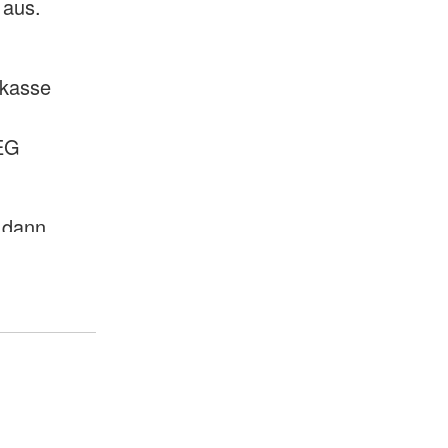
 aus.
rkasse
EG
 dann