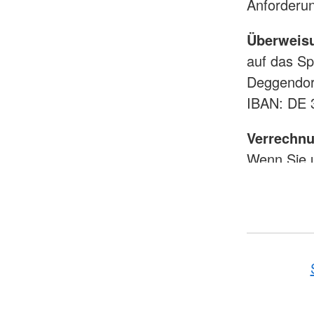
Anforderun
Überweis
auf das S
Deggendor
IBAN: DE 
Verrechn
Wenn Sie 
senden Sie 
BRK Krei
Wiesenstr.
94469 Deg
Mehr anzeig