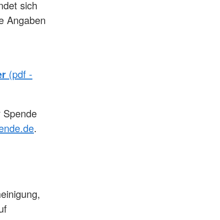
ndet sich
hre Angaben
er
(pdf -
er Spende
ende.de
.
einigung,
uf