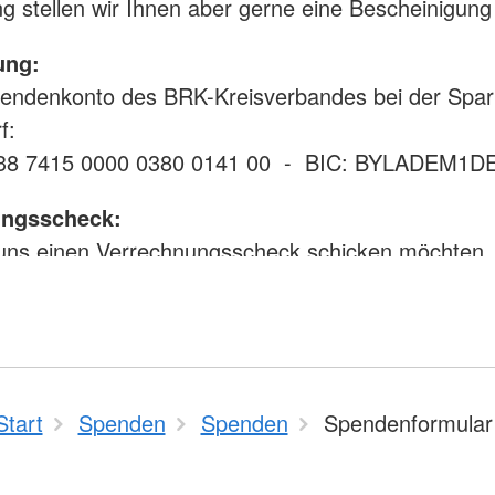
g stellen wir Ihnen aber gerne eine Bescheinigung
ung:
pendenkonto des BRK-Kreisverbandes bei der Spa
f:
38 7415 0000 0380 0141 00 - BIC: BYLADEM1D
ungsscheck:
uns einen Verrechnungsscheck schicken möchten,
ihn bitte an:
sverband Deggendorf
 8
gendorf
Start
Spenden
Spenden
Spendenformular
en