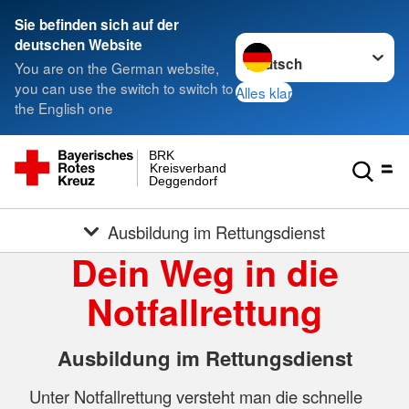
Sie befinden sich auf der
Sprache wechseln zu
deutschen Website
You are on the German website,
you can use the switch to switch to
Alles klar
the English one
BRK
Kreisverband
Deggendorf
Ausbildung im Rettungsdienst
Dein Weg in die
Notfallrettung
Ausbildung im Rettungsdienst
Unter Notfallrettung versteht man die schnelle