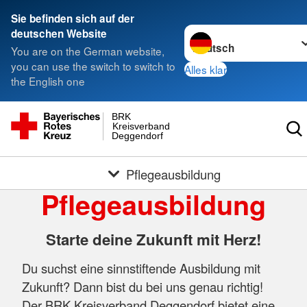
Sie befinden sich auf der
Sprache wechseln zu
deutschen Website
You are on the German website,
you can use the switch to switch to
Alles klar
the English one
BRK
Kreisverband
Deggendorf
Pflegeausbildung
Pflegeausbildung
Starte deine Zukunft mit Herz!
Du suchst eine sinnstiftende Ausbildung mit
Zukunft? Dann bist du bei uns genau richtig!
Der BRK Kreisverband Deggendorf bietet eine