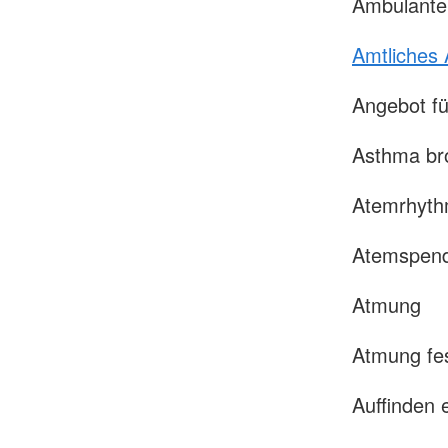
Ambulante
Amtliches 
Angebot fü
Asthma br
Atemrhyt
Atemspen
Atmung
Atmung fes
Auffinden 