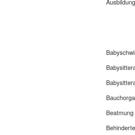
Ausbildung 
Babyschw
Babysitter
Babysitter
Bauchorg
Beatmung 
Behinderte