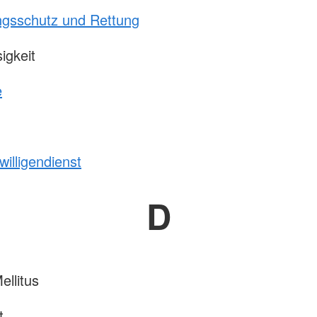
ngsschutz und Rettung
igkeit
e
willigendienst
D
ellitus
t