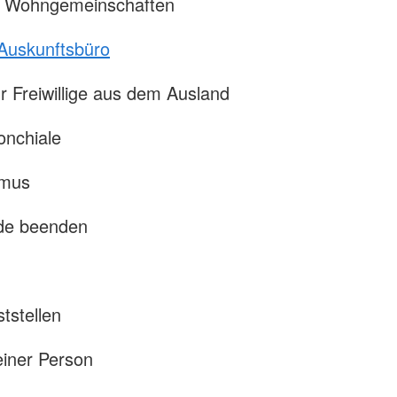
 Wohngemeinschaften
Auskunftsbüro
r Freiwillige aus dem Ausland
onchiale
hmus
de beenden
tstellen
einer Person