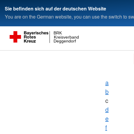
Sie befinden sich auf der deutschen Website
You are on the German website, you can use the switch to swi
BRK
Kreisverband
Deggendorf
a
b
c
d
e
f