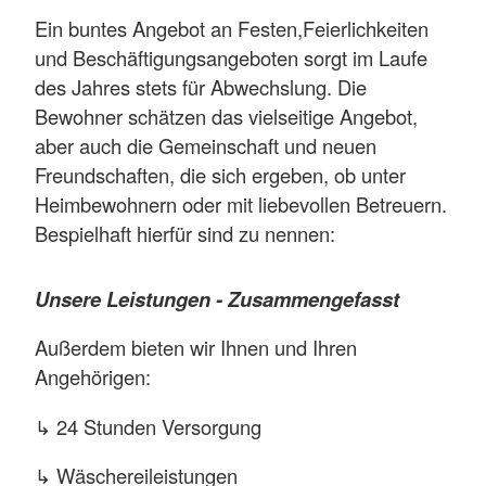
Ein buntes Angebot an Festen,Feierlichkeiten
und Beschäftigungsangeboten sorgt im Laufe
des Jahres stets für Abwechslung. Die
Bewohner schätzen das vielseitige Angebot,
aber auch die Gemeinschaft und neuen
Freundschaften, die sich ergeben, ob unter
Heimbewohnern oder mit liebevollen Betreuern.
Bespielhaft hierfür sind zu nennen:
↳ Sport und Bewegung an der frischen Luft
Unsere Leistungen - Zusammengefasst
↳ Tanz- und Musikveranstaltungen
Außerdem bieten wir Ihnen und Ihren
Angehörigen:
↳ Ausflüge in die Region
↳ 24 Stunden Versorgung
↳ Starkbier-, Oster-, Faschings- und
Muttertagsfeste
↳ Wäschereileistungen