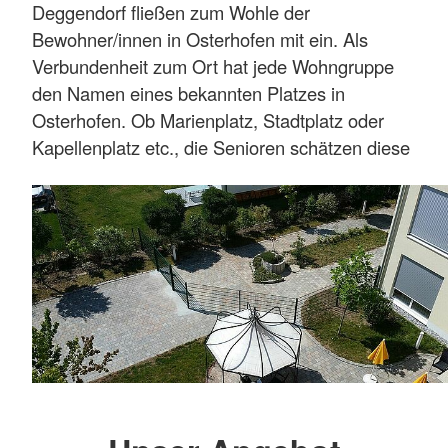
Deggendorf fließen zum Wohle der
Bewohner/innen in Osterhofen mit ein. Als
Verbundenheit zum Ort hat jede Wohngruppe
den Namen eines bekannten Platzes in
Osterhofen. Ob Marienplatz, Stadtplatz oder
Kapellenplatz etc., die Senioren schätzen diese
namhaften Wohnadressen und freuen sich
riesig, wenn sie im eigenen Briefkasten Post
erhalten.
Das offene und helle Heim strahlt Behaglichkeit
und Wohlfühlatmosphäre aus und jeder fühlt
sich hier sofort willkommen.
Mehr anzeigen