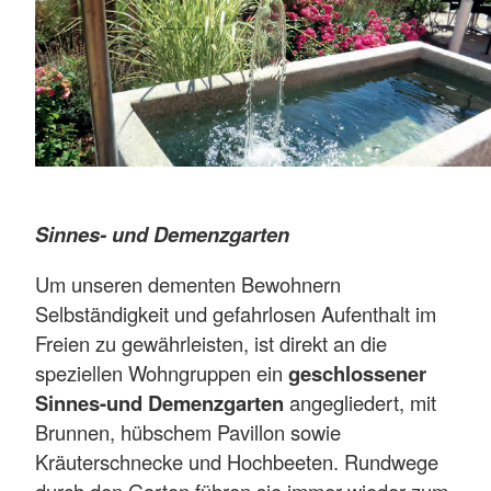
ein
Pflegestützpunkt mit
Schwesternzimmer
integriert, so dass die
Bewohner/innen
rund um die
Uhr
Ansprechpartner und Betreuer finden.
Mehr anzeigen
Sinnes- und Demenzgarten
Um unseren dementen Bewohnern
Selbständigkeit und gefahrlosen Aufenthalt im
Freien zu gewährleisten, ist direkt an die
speziellen Wohngruppen ein
geschlossener
Sinnes-und Demenzgarten
angegliedert, mit
Brunnen, hübschem Pavillon sowie
Kräuterschnecke und Hochbeeten. Rundwege
durch den Garten führen sie immer wieder zum