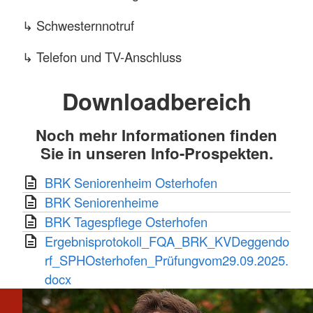
↳ Postkartenaktionen
↳ Schwesternnotruf
↳ Bastelworkshops
↳ Telefon und TV-Anschluss
Mehr anzeigen
↳ Beschützter Garten
Downloadbereich
↳ Veranstaltungen im Jahreskreis
Noch mehr Informationen finden
Sie in unseren Info-Prospekten.
↳ Hilfen zur Lebensgestaltung
BRK Seniorenheim Osterhofen
↳ Hauskapelle, Friseursalon
BRK Seniorenheime
Mehr anzeigen
BRK Tagespflege Osterhofen
Ergebnisprotokoll_FQA_BRK_KVDeggendo
rf_SPHOsterhofen_Prüfungvom29.09.2025.
docx