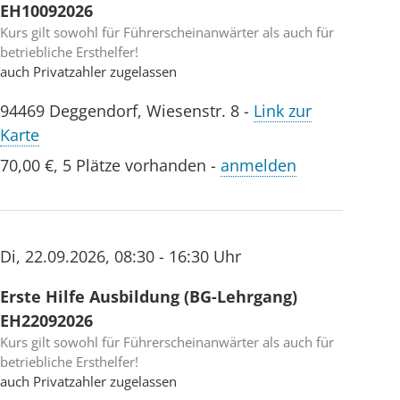
EH10092026
Kursgebühr.
Kurs gilt sowohl für Führerscheinanwärter als auch für
betriebliche Ersthelfer!
Stornierungen ausschließlich per Mail an:
auch Privatzahler zugelassen
feyrer@kvdeggendorf.brk.de
(Bei Abwesenheit oder kurzfristiger Absage
94469
Deggendorf
,
Wiesenstr. 8
-
Link zur
wird die volle Kursgebühr berechnet)
Karte
70,00 €
,
5 Plätze vorhanden
-
anmelden
Mehr anzeigen
Di
,
22.09.2026
,
08:30 - 16:30 Uhr
Erste Hilfe Ausbildung (BG-Lehrgang)
EH22092026
Kurs gilt sowohl für Führerscheinanwärter als auch für
betriebliche Ersthelfer!
auch Privatzahler zugelassen