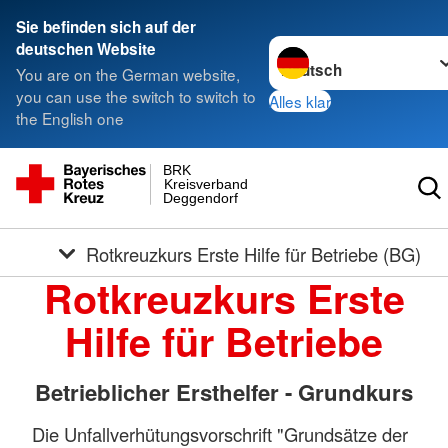
Sie befinden sich auf der
Sprache wechseln zu
deutschen Website
You are on the German website,
you can use the switch to switch to
Alles klar
the English one
BRK
Kreisverband
Deggendorf
Rotkreuzkurs Erste Hilfe für Betriebe (BG)
Rotkreuzkurs Erste
Hilfe für Betriebe
Betrieblicher Ersthelfer - Grundkurs
Die Unfallverhütungsvorschrift "Grundsätze der