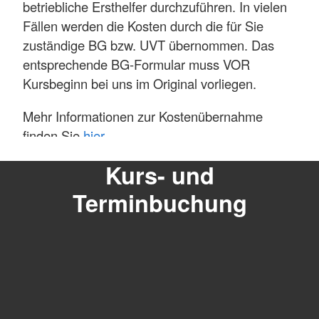
betriebliche Ersthelfer durchzuführen. In vielen
Mehr anzeigen
Fällen werden die Kosten durch die für Sie
zuständige BG bzw. UVT übernommen. Das
entsprechende BG-Formular muss VOR
Kursbeginn bei uns im Original vorliegen.
Mehr Informationen zur Kostenübernahme
finden Sie
hier
Kurs- und
Mehr anzeigen
Terminbuchung
Wir möchten Sie ausdrücklich darauf hinweisen,
dass die
Anmeldung zu einem unserer Erste-
Hilfe-Kurse kostenpflichtig ist
und
keine
Erstattung bei Abwesenheit oder