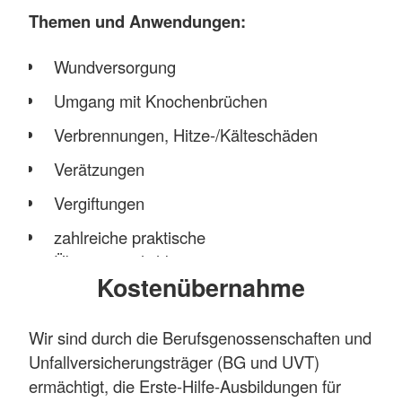
Themen und Anwendungen:
Wundversorgung
Umgang mit Knochenbrüchen
Verbrennungen, Hitze-/Kälteschäden
Verätzungen
Vergiftungen
zahlreiche praktische
Übungsmöglichkeiten
Kostenübernahme
Unsere qualifizierten Erste Hilfe Ausbilder
gestalten alle Kursinhalte informativ, lehrreich,
Wir sind durch die Berufsgenossenschaften und
praxisorientiert und natürlich humorvoll.
Unfallversicherungsträger (BG und UVT)
↳ bei uns machen Erste Hilfe Kurse Spaß!
ermächtigt, die Erste-Hilfe-Ausbildungen für