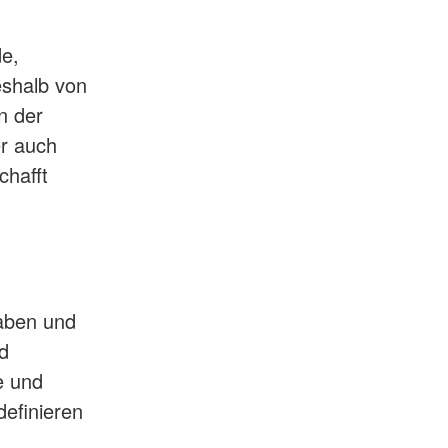
de,
eshalb von
n der
er auch
chafft
gaben und
d
e und
definieren