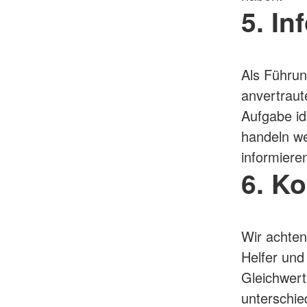
5. In
Als Führun
anvertraut
Aufgabe ide
handeln w
informiere
6. Ko
Wir achten
Helfer und
Gleichwert
unterschie