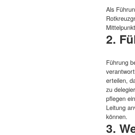
Als Führung
Rotkreuzgr
Mittelpunk
2. F
Führung be
verantwort
erteilen, 
zu delegie
pflegen ei
Leitung a
können.
3. We