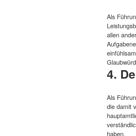
Als Führun
Leistungsb
allen and
Aufgabener
einfühlsam
Glaubwürdi
4. De
Als Führun
die damit 
hauptamtli
verständli
haben.