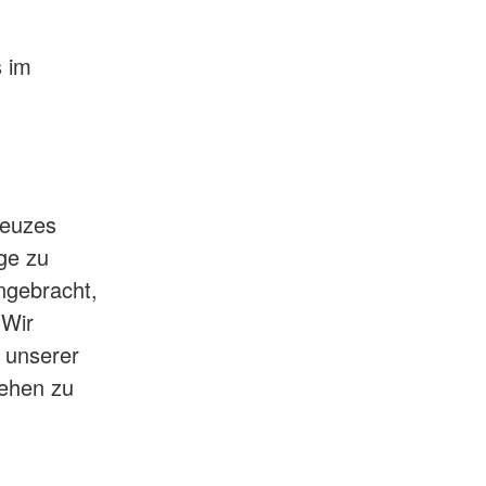
s im
reuzes
ge zu
angebracht,
 Wir
e unserer
ehen zu