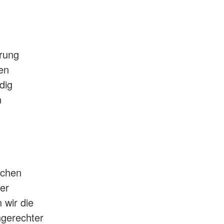
hrung
en
dig
n
ichen
er
 wir die
hgerechter