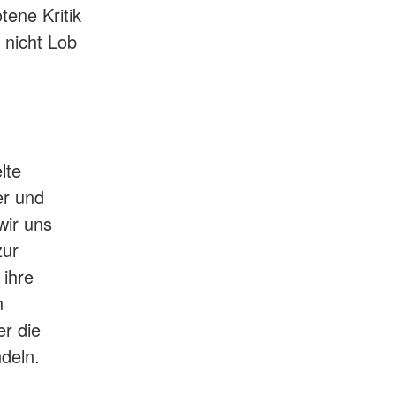
tene Kritik
f nicht Lob
lte
er und
wir uns
zur
 ihre
n
er die
deln.