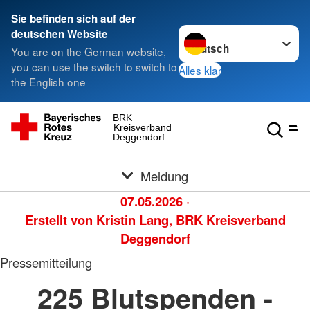
Sie befinden sich auf der
Sprache wechseln zu
deutschen Website
You are on the German website,
you can use the switch to switch to
Alles klar
the English one
BRK
Kreisverband
Deggendorf
Meldung
07.05.2026
·
Erstellt von
Kristin Lang, BRK Kreisverband
Deggendorf
Pressemitteilung
225 Blutspenden -