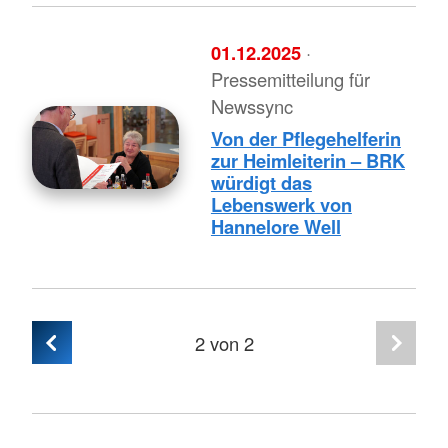
01.12.2025
·
Pressemitteilung für
Newssync
Von der Pflegehelferin
zur Heimleiterin – BRK
würdigt das
Lebenswerk von
Hannelore Well
2
von 2